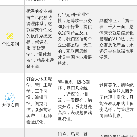
优秀的企业都
行业定制+企业个
有自己的独特
性，运筹软件服务
典型特征：千篇一
管理体系，这
30多个行业，提供
律，千人一面。总
就需要个性化
双定制产品及服
体来说就是信息化
的软件系统支
务，我们坚信每个
管理的V1.0版，大
撑，就像衣
个性定制
企业都是独一无二
众普及化产品，永
服“高级定
的，互联网思维，
远只会在低端市场
制”，“量体裁
才是中国企业发展
活跃。
衣”，精品永远
根本。
是王道。
符合人体工程
8种色系，随心选
学、管理工程
过度美化，牺牲统
择，界面风格统
学，工作习
一，简单的东西为
一，适应设计潮
惯，编辑习
了体现丰富化，只
流，一看即会，触
惯、阅览习
能在表现形式上多
方便实用
类旁通，系统越是
惯，众多前沿
变花样，与管理方
高深，表现越要浅
客户、工程师
向南辕北辙。
显易懂。
验证优化。
门户、场景、菜