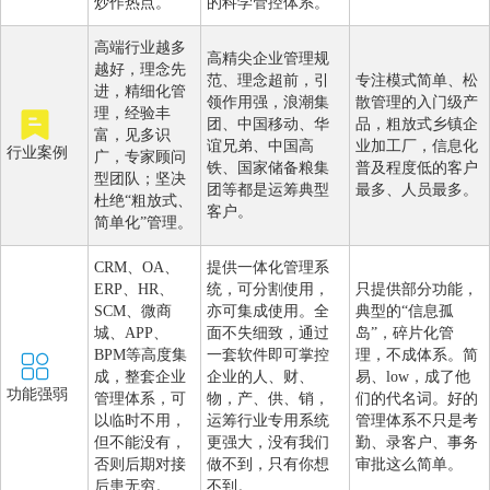
炒作热点。
的科学管控体系。
高端行业越多
高精尖企业管理规
越好，理念先
范、理念超前，引
专注模式简单、松
进，精细化管
领作用强，浪潮集
散管理的入门级产
理，经验丰
团、中国移动、华
品，粗放式乡镇企
富，见多识
谊兄弟、中国高
业加工厂，信息化
行业案例
广，专家顾问
铁、国家储备粮集
普及程度低的客户
型团队；坚决
团等都是运筹典型
最多、人员最多。
杜绝“粗放式、
客户。
简单化”管理。
CRM、OA、
提供一体化管理系
ERP、HR、
统，可分割使用，
只提供部分功能，
SCM、微商
亦可集成使用。全
典型的“信息孤
城、APP、
面不失细致，通过
岛”，碎片化管
BPM等高度集
一套软件即可掌控
理，不成体系。简
成，整套企业
企业的人、财、
易、low，成了他
功能强弱
管理体系，可
物，产、供、销，
们的代名词。好的
以临时不用，
运筹行业专用系统
管理体系不只是考
但不能没有，
更强大，没有我们
勤、录客户、事务
否则后期对接
做不到，只有你想
审批这么简单。
后患无穷。
不到。