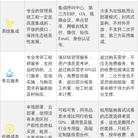
集成呼叫中心、第
专业的管理系
大多为在线租用云
三方ERP、OA、视
统工程一定是
部署模式，封闭式
频会议、单点登
高度集成的，
架构、不对外开
录、网银在线支
开放的接口，
放，不支持二次开
系统集成
付、微信、短信、
保持生态链良
发、第三方应用集
Email、身份认证
性发展。
成。
等。
专业考评工程
项目组管理服务，
超过购买需求，不
师服务，支持
用户满意度考评。
仅无免费服务。有
远程协助、上
超过购买需求30%以
的收费也难满足需
门服务、驻场
内，免费提供服
求，二次开发也不
售后服务
实施，与购买
务。超出部分核算
是想做就能做，需
需求有偏差能
工作量，按工时成
要依赖于强大的平
及时响应。
本计费。
台支撑。
本地部署、云
可租可售，同等品
租用版抱着试试看
部署，使用没
质水准比同行价低
的态度选择者居
有本质区别，
50%，通用普及版、
多，这也是圈用户
产权性质类似
行业专用版、高端
的套路，只租不
买房、租房，
定制版按需合作。
售，按年收费，表
价格成本
主要是随心所