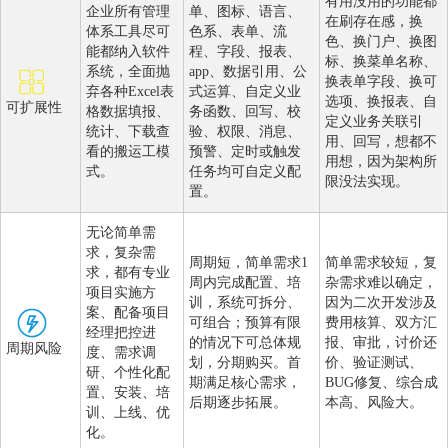
有用没用的功能都
企业所有管理
单、图标、语言、
在刷存在感，换
体系工具尽可
色系、表单、流
色、换门户、换图
能都纳入软件
程、字段、报表、
标、换菜单名称、
系统，全面抛
app、数据引用、公
换表单字段、换可
弃各种Excel表
式运算、自定义业
选项、换报表、自
可扩展性
格数据填报、
务函数、回写、校
定义业务关联引
统计、下载查
验、权限、消息、
用、回写，想都不
看的搬运工模
预警、定时或触发
用想，因为架构所
式。
任务均可自定义配
限没法实现。
置。
无论简单需
求，复杂需
周期短，简单需求1
简单需求较短，复
求，都有专业
周内完成配置、培
杂需求难以确定，
项目实施方
训，系统可拆分、
因为二次开发涉及
案、配备项目
可组合；预算有限
费用核算、双方汇
经理把控进
的情况下可总体规
报、审批，讨价还
周期风险
度、需求调
划，分期购买。首
价、验证测试、
研、个性化配
期满足核心需求，
BUG修复、综合成
置、安装、培
后期逐步拓展。
本高、风险大。
训、上线、优
化。